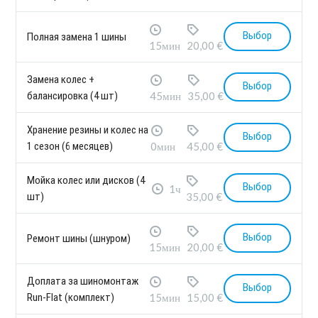
Выбор
Полная замена 1 шины
15мин
20,00 €
Замена колес +
Выбор
балансировка (4 шт)
45мин
35,00 €
Хранение резины и колес на
Выбор
1 сезон (6 месяцев)
0мин
45,00 €
Мойка колес или дисков (4
Выбор
1ч
шт)
35,00 €
Выбор
Ремонт шины (шнуром)
15мин
20,00 €
Доплата за шиномонтаж
Выбор
Run-Flat (комплект)
15мин
15,00 €