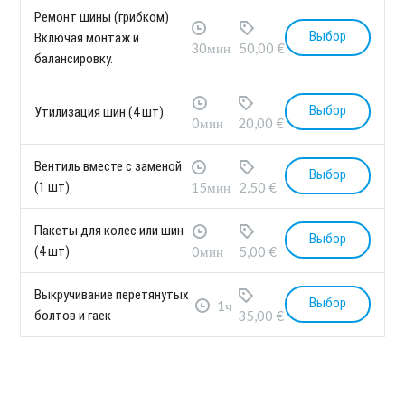
Ремонт шины (грибком)
Выбор
Включая монтаж и
30мин
50,00 €
балансировку.
Выбор
Утилизация шин (4 шт)
0мин
20,00 €
Вентиль вместе с заменой
Выбор
(1 шт)
15мин
2,50 €
Пакеты для колес или шин
Выбор
(4 шт)
0мин
5,00 €
Выкручивание перетянутых
Выбор
1ч
болтов и гаек
35,00 €